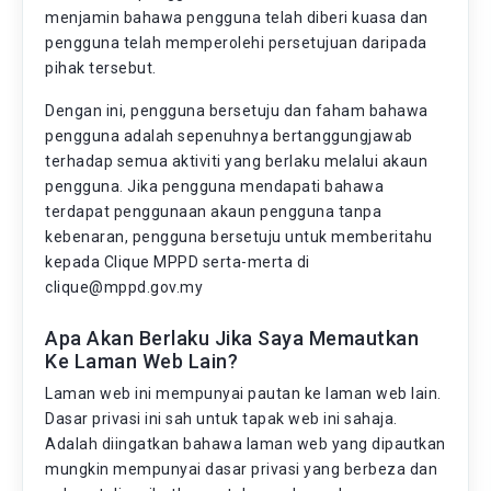
menjamin bahawa pengguna telah diberi kuasa dan
pengguna telah memperolehi persetujuan daripada
pihak tersebut.
Dengan ini, pengguna bersetuju dan faham bahawa
pengguna adalah sepenuhnya bertanggungjawab
terhadap semua aktiviti yang berlaku melalui akaun
pengguna. Jika pengguna mendapati bahawa
terdapat penggunaan akaun pengguna tanpa
kebenaran, pengguna bersetuju untuk memberitahu
kepada Clique MPPD serta-merta di
clique@mppd.gov.my
Apa Akan Berlaku Jika Saya Memautkan
Ke Laman Web Lain?
Laman web ini mempunyai pautan ke laman web lain.
Dasar privasi ini sah untuk tapak web ini sahaja.
Adalah diingatkan bahawa laman web yang dipautkan
mungkin mempunyai dasar privasi yang berbeza dan