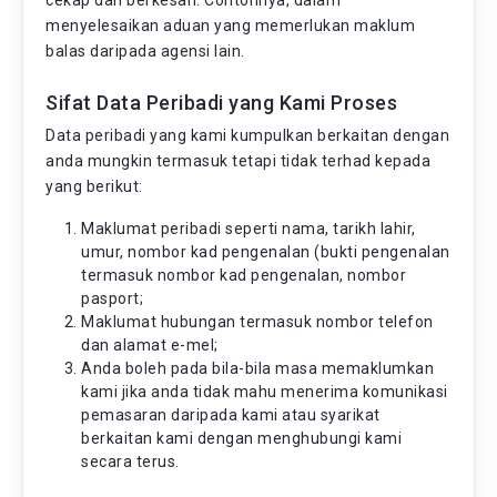
cekap dan berkesan. Contohnya, dalam
menyelesaikan aduan yang memerlukan maklum
balas daripada agensi lain.
Sifat Data Peribadi yang Kami Proses
Data peribadi yang kami kumpulkan berkaitan dengan
anda mungkin termasuk tetapi tidak terhad kepada
yang berikut:
Maklumat peribadi seperti nama, tarikh lahir,
umur, nombor kad pengenalan (bukti pengenalan
termasuk nombor kad pengenalan, nombor
pasport;
Maklumat hubungan termasuk nombor telefon
dan alamat e-mel;
Anda boleh pada bila-bila masa memaklumkan
kami jika anda tidak mahu menerima komunikasi
pemasaran daripada kami atau syarikat
berkaitan kami dengan menghubungi kami
secara terus.