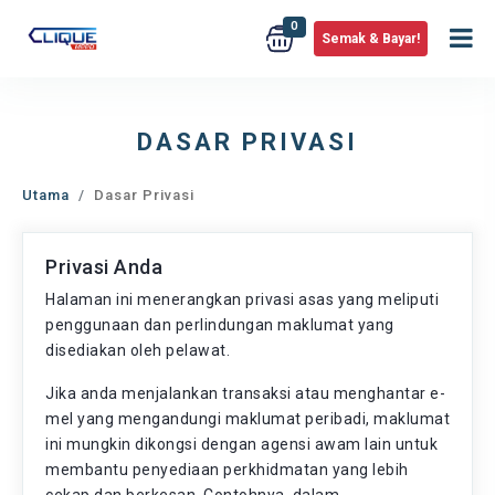
0
Semak & Bayar!
DASAR PRIVASI
Utama
Dasar Privasi
Privasi Anda
Halaman ini menerangkan privasi asas yang meliputi
penggunaan dan perlindungan maklumat yang
disediakan oleh pelawat.
Jika anda menjalankan transaksi atau menghantar e-
mel yang mengandungi maklumat peribadi, maklumat
ini mungkin dikongsi dengan agensi awam lain untuk
membantu penyediaan perkhidmatan yang lebih