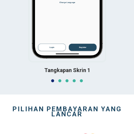
in 5
Tangkapan Skrin 1
Tan
PILIHAN PEMBAYARAN YANG
LANCAR